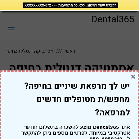
דילוג
לקבלת ייעוץ ראשוני, ללא כל התחייבות >>> 072-XXXXXXXXX
לתוכן
Dental365
תפריט
ראשי
אסתטיקה דנטלית בחיפה
אסתטיקה דנטלית בחיפה
×
יש לך מרפאת שיניים בחיפה?
אסתטיקה דנטלית בחיפה – בקרוב
מחפש/ת מטופלים חדשים
למרפאה?
יצירת קשר
אתר Dental365 מוצע להשכרה בתשלום חודשי
אטרקטיבי במיוחד,
לפרטים נוספים ניתן להתקשר
ל
– 050-6950312