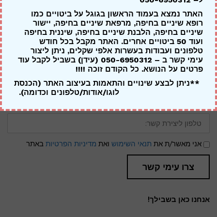
לתיאום פגישת ייעוץ ראשונית במרפאת השיניים של ד"ר דניאל
כהן, ניתן ליצור עימנו קשר ב- XXXXXXX – הייעוץ ניתן ללא כל
האתר נמצא בעמוד הראשון בגוגל על ביטויים כמו
רופא שיניים בחיפה, מרפאת שיניים בחיפה, יישור
התחייבות מצידך.
שיניים בחיפה, הלבנת שיניים בחיפה, שיננית בחיפה
ועוד 50 ביטויים אחרים. האתר מקבל בכל חודש
לחילופין, ניתן למלא את טופס יצירת הקשר הבא ואנו נחזור
טלפונים ועבודות בעשרות אלפי שקלים, ניתן ליצור
אליך בהקדם האפשרי:
עימי קשר ב – 050-6950312 (עידן) בשביל לקבל עוד
שם
פרטים על הנושא. כל הקודם זוכה !!!!
מלא:
**ניתן לבצע שינויים והתאמות בעיצוב האתר (הכנסת
דואר
לוגו/אודות/טלפונים וכדומה).
אלקטרוני:
טלפון
ליצירת
קשר:
תנאי
אני מאשר/ת את
תנאי השימוש
ואת
מדיניות הפרטיות
באתר
שימוש
ומדיניות
פרטיות
צרו עימי קשר
אנחנו כאן בשבילך!