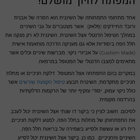
המפתח לחיוך מושלם!
אחד מתחומי התמחותה של השיננית הוא הסרה של אבנית
ורובד החיידקים (פלאק) אשר מצטברים על גבי השיניים.
במהלך הטיפול הדנטלי אצל השיננית, השיננית לא רק מנקה את
חלל הפה ביסודיות אלא גם מעניקה הדרכה מותאמת אישית
(Custom Made) על אביזרי ניקוי, מברשות שיניים וכלים אשר
מתאימים למצבו הדנטלי של המטופל במרפאה.
במקרים בהם התפתחה אצל המטופל דלקת חניכיים או מחלת
חניכיים מתקדמת, השיננית תבצע
טיפול הקצעת שורשים
אשר
כולל ניקוי עמוק, יסודי ומקיף יותר של הרקמות הדלקתיות
בהרדמה מקומית.
לסיכום, חשוב לציין כי ביקור דו שנתי אצל השיננית יכול לעכב
את התפתחותן של מחלות בחלל הפה, למנוע דלקות חניכיים,
ריח רע או עששת ולסייע בשמירה על בריאות חלל הפה,
השיניים והחניכיים. כמו כן, ביקור אצל השיננית יכול לסייע