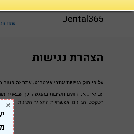
דילוג
לתוכן
Dental365
עמוד הבי
הצהרת נגישות
על פי חוק נגישות אתרי אינטרנט, אתר זה פטור מ
עם זאת, אנו רואים חשיבות בהנגשה, כך שבאתר מותק
הטקסט, הגוונים ואפשרויות התצוגה השונות.
×
יש
מח