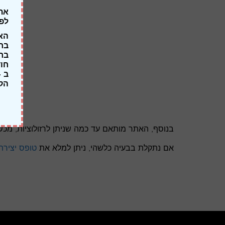
אתר Dental365 מוצע להשכרה 
לפר
האת
בחי
חוד
הקו
בנוסף, האתר מותאם עד כמה שניתן לרזולוציות, מכשי
אם נתקלת בבעיה כלשהי, ניתן למלא את
טופס יציר