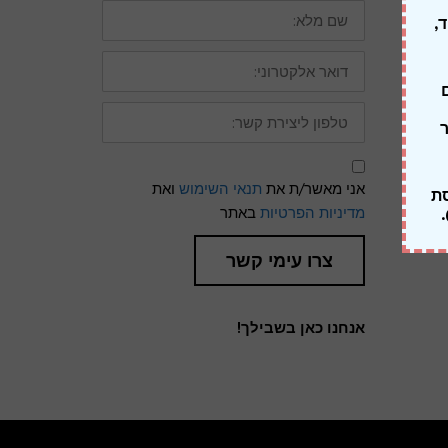
שם
מלא:
דואר
אלקטרוני:
טלפון
ליצירת
קשר:
תנאי
שימוש
אני מאשר/ת את
תנאי השימוש
ואת
ומדיניות
סת
פרטיות
מדיניות הפרטיות
באתר
).
צרו עימי קשר
אנחנו כאן בשבילך!