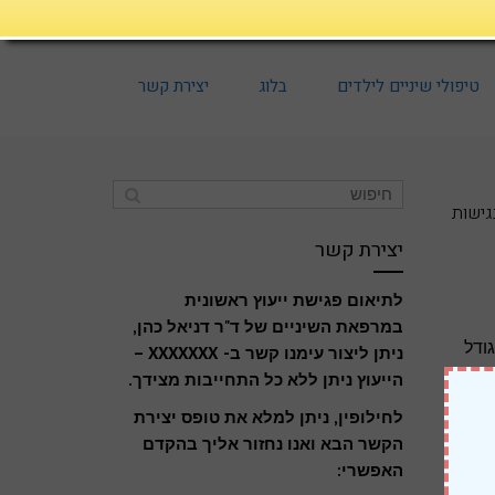
טיפולי שיניים לילדים
בלוג
יצירת קשר
גישות
יצירת קשר
לתיאום פגישת ייעוץ ראשונית
במרפאת השיניים של ד"ר דניאל כהן,
ודל
ניתן ליצור עימנו קשר ב- XXXXXXX –
הייעוץ ניתן ללא כל התחייבות מצידך.
לחילופין, ניתן למלא את טופס יצירת
הקשר הבא ואנו נחזור אליך בהקדם
האפשרי: