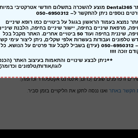
בתשלום חודשי אטרקטיבי במיוחד,
טים נוספים ניתן להתקשר ל
– 050-6950312
ר נמצא בעמוד הראשון בגוגל על ביטויים כמו רופא שיניים
פה, מרפאת שיניים בחיפה, יישור שיניים בחיפה, הלבנת שיניים
בחיפה, שיננית בחיפה ועוד 50 ביטויים אחרים. האתר מקבל בכל
ש טלפונים ועבודות בעשרות אלפי שקלים, ניתן ליצור עימי קשר
ב – 050-6950312 (עידן) בשביל לקבל עוד פרטים על הנושא. כל
דם זוכה !!!!
**ניתן לבצע שינויים והתאמות בעיצוב האתר (הכנ
לוגו/אודות/טלפונים וכדומה
רים ודפדפנים שונים (כרום, אינטרנט אקספלורר וכדומה).
ת הקשר באתר
ואנו ננסה לתקן את הליקויים בזמן סביר.